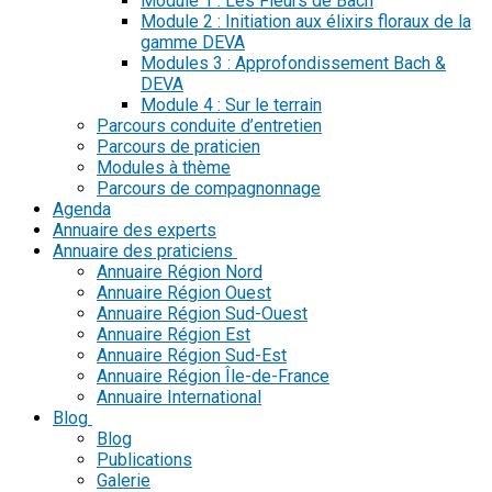
Module 1 : Les Fleurs de Bach
Module 2 : Initiation aux élixirs floraux de la
gamme DEVA
Modules 3 : Approfondissement Bach &
DEVA
Module 4 : Sur le terrain
Parcours conduite d’entretien
Parcours de praticien
Modules à thème
Parcours de compagnonnage
Agenda
Annuaire des experts
Annuaire des praticiens
Annuaire Région Nord
Annuaire Région Ouest
Annuaire Région Sud-Ouest
Annuaire Région Est
Annuaire Région Sud-Est
Annuaire Région Île-de-France
Annuaire International
Blog
Blog
Publications
Galerie