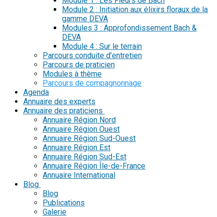
Module 1 : Les Fleurs de Bach
Module 2 : Initiation aux élixirs floraux de la
gamme DEVA
Modules 3 : Approfondissement Bach &
DEVA
Module 4 : Sur le terrain
Parcours conduite d’entretien
Parcours de praticien
Modules à thème
Parcours de compagnonnage
Agenda
Annuaire des experts
Annuaire des praticiens
Annuaire Région Nord
Annuaire Région Ouest
Annuaire Région Sud-Ouest
Annuaire Région Est
Annuaire Région Sud-Est
Annuaire Région Île-de-France
Annuaire International
Blog
Blog
Publications
Galerie