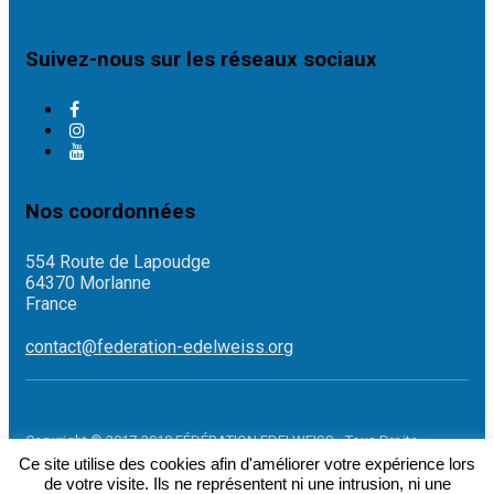
Suivez-nous sur les réseaux sociaux
Nos coordonnées
554 Route de Lapoudge
64370 Morlanne
France
contact@federation-edelweiss.org
Copyright © 2017-2018 FÉDÉRATION EDELWEISS - Tous Droits
Réservés
Ce site utilise des cookies afin d'améliorer votre expérience lors
de votre visite. Ils ne représentent ni une intrusion, ni une