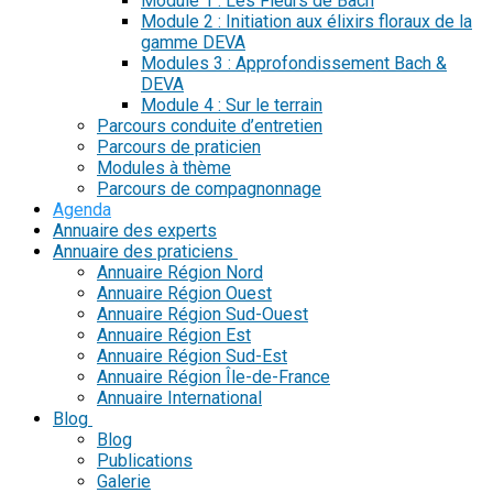
Module 1 : Les Fleurs de Bach
Module 2 : Initiation aux élixirs floraux de la
gamme DEVA
Modules 3 : Approfondissement Bach &
DEVA
Module 4 : Sur le terrain
Parcours conduite d’entretien
Parcours de praticien
Modules à thème
Parcours de compagnonnage
Agenda
Annuaire des experts
Annuaire des praticiens
Annuaire Région Nord
Annuaire Région Ouest
Annuaire Région Sud-Ouest
Annuaire Région Est
Annuaire Région Sud-Est
Annuaire Région Île-de-France
Annuaire International
Blog
Blog
Publications
Galerie