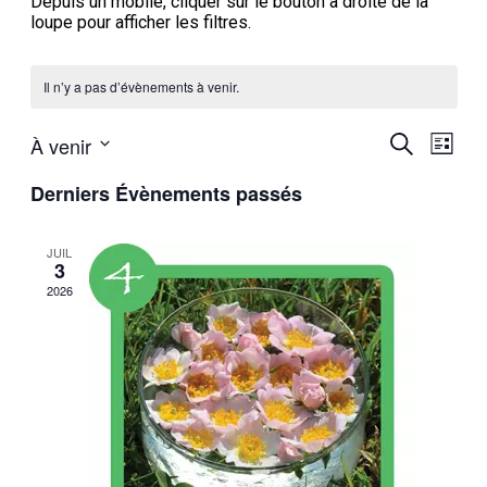
Depuis un mobile, cliquer sur le bouton à droite de la
loupe pour afficher les filtres.
Il n’y a pas d’évènements à venir.
Recherc
Navi
À venir
Recherche
Liste
de
et
Sélectionnez
vues
Derniers Évènements passés
une
navigati
Évèn
date.
de
JUIL
vues
3
Évèneme
2026