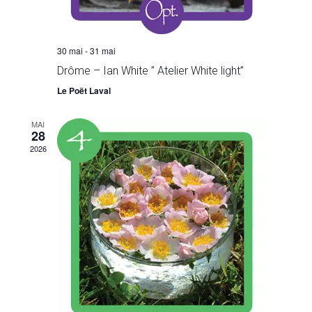
30 mai
-
31 mai
Drôme – Ian White ” Atelier White light”
Le Poët Laval
MAI
28
2026