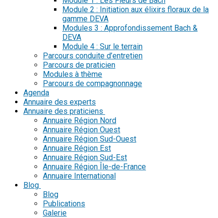
Module 1 : Les Fleurs de Bach
Module 2 : Initiation aux élixirs floraux de la
gamme DEVA
Modules 3 : Approfondissement Bach &
DEVA
Module 4 : Sur le terrain
Parcours conduite d’entretien
Parcours de praticien
Modules à thème
Parcours de compagnonnage
Agenda
Annuaire des experts
Annuaire des praticiens
Annuaire Région Nord
Annuaire Région Ouest
Annuaire Région Sud-Ouest
Annuaire Région Est
Annuaire Région Sud-Est
Annuaire Région Île-de-France
Annuaire International
Blog
Blog
Publications
Galerie